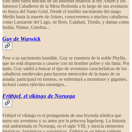
Este libro narra muchas de las historias relativas al rey Arturo y los
famosos Caballeros de la Mesa Redonda a lo largo de sus aventuras
en busca del Santo Grial. Desde el insólito nacimiento del mago
Merlín hasta la muerte de Arturo, conoceremos a muchos caballeros
como Lanzarote del Lago, sir Bors, Galahad, Tristán, y damas como
Isolda, Nimue, Ginebra...
Guy de Warwick
Pese a su nacimiento humilde, Guy se enamora de la noble Phyllis,
que no está dispuesta a casarse con un hombre pobre y sin fama. Por
tanto, Guy saldrá a buscar el tipo de aventuras características de los
caballeros medievales para hacerse merecedor de la mano de su
amada: participará en torneos, se enfrentará a monstruos y gigantes,
luchará contra ejércitos enemigos...
Frithjof, el vikingo
de Noruega
Frithjof el vikingo es el protagonista de una leyenda nórdica que
narra sus aventuras y su amor por la princesa Ingeborg. La historia
está ambientada en Noruega, en el siglo VIII, y mezcla elementos
históricos, fantásticos y románticos. Frithjof es un héroe valiente,