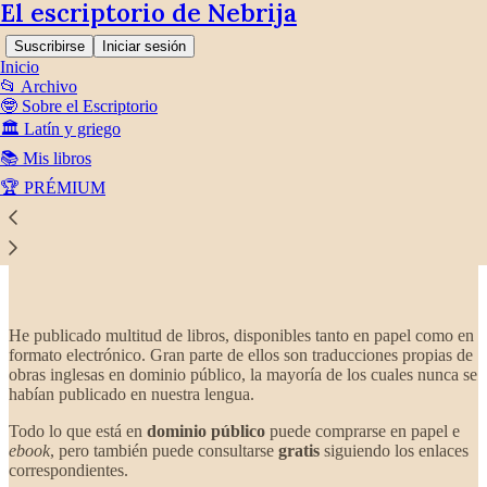
El escriptorio de Nebrija
Suscribirse
Iniciar sesión
Inicio
📂 Archivo
🤓 Sobre el Escriptorio
🏛️ Latín y griego
📚 Mis libros
Lee sin distracciones en Substack
🏆 PRÉMIUM
Mis libros
He publicado multitud de libros, disponibles tanto en papel como en
formato electrónico. Gran parte de ellos son traducciones propias de
obras inglesas en dominio público, la mayoría de los cuales nunca se
habían publicado en nuestra lengua.
Todo lo que está en
dominio público
puede comprarse en papel e
ebook
, pero también puede consultarse
gratis
siguiendo los enlaces
correspondientes.