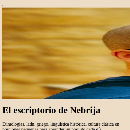
El escriptorio de Nebrija
Etimologías, latín, griego, lingüística histórica, cultura clásica en
porciones pequeñas para aprender un poquito cada día.