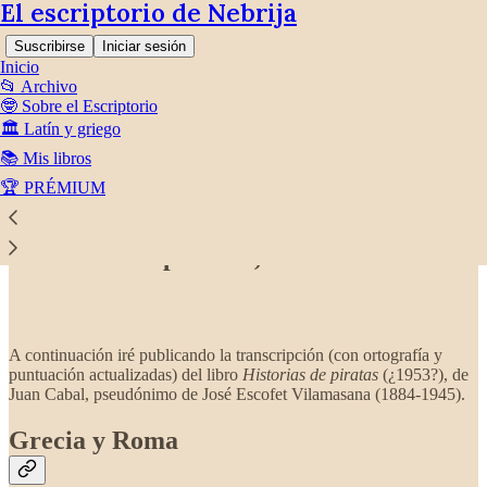
El escriptorio de Nebrija
Suscribirse
Iniciar sesión
Inicio
📂 Archivo
🤓 Sobre el Escriptorio
🏛️ Latín y griego
📚 Mis libros
Lee sin distracciones en Substack
🏆 PRÉMIUM
«Historias de piratas», de Juan Cabal
«Historias de piratas», de Juan Cabal
A continuación iré publicando la transcripción (con ortografía y
puntuación actualizadas) del libro
Historias de piratas
(¿1953?), de
Juan Cabal, pseudónimo de José Escofet Vilamasana (1884-1945).
Grecia y Roma