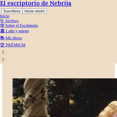
El escriptorio de Nebrija
Suscribirse
Iniciar sesión
Inicio
📂 Archivo
🤓 Sobre el Escriptorio
🏛️ Latín y griego
📚 Mis libros
Lee sin distracciones en Substack
🏆 PRÉMIUM
Leyendas medievales