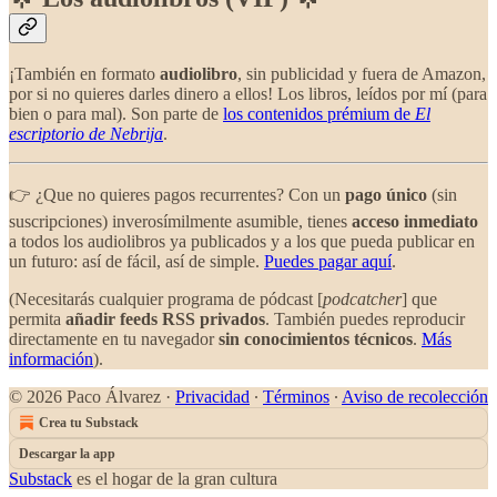
¡También en formato
audiolibro
, sin publicidad y fuera de Amazon,
por si no quieres darles dinero a ellos! Los libros, leídos por mí (para
bien o para mal). Son parte de
los contenidos prémium de
El
escriptorio de Nebrija
.
👉 ¿Que no quieres pagos recurrentes? Con un
pago único
(sin
suscripciones) inverosímilmente asumible, tienes
acceso inmediato
a todos los audiolibros ya publicados y a los que pueda publicar en
un futuro: así de fácil, así de simple.
Puedes pagar aquí
.
(Necesitarás cualquier programa de pódcast [
podcatcher
] que
permita
añadir feeds RSS privados
. También puedes reproducir
directamente en tu navegador
sin conocimientos técnicos
.
Más
información
).
© 2026 Paco Álvarez
·
Privacidad
∙
Términos
∙
Aviso de recolección
Crea tu Substack
Descargar la app
Substack
es el hogar de la gran cultura