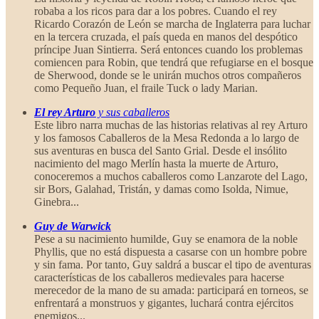
robaba a los ricos para dar a los pobres. Cuando el rey
Ricardo Corazón de León se marcha de Inglaterra para luchar
en la tercera cruzada, el país queda en manos del despótico
príncipe Juan Sintierra. Será entonces cuando los problemas
comiencen para Robin, que tendrá que refugiarse en el bosque
de Sherwood, donde se le unirán muchos otros compañeros
como Pequeño Juan, el fraile Tuck o lady Marian.
El rey Arturo
y sus caballeros
Este libro narra muchas de las historias relativas al rey Arturo
y los famosos Caballeros de la Mesa Redonda a lo largo de
sus aventuras en busca del Santo Grial. Desde el insólito
nacimiento del mago Merlín hasta la muerte de Arturo,
conoceremos a muchos caballeros como Lanzarote del Lago,
sir Bors, Galahad, Tristán, y damas como Isolda, Nimue,
Ginebra...
Guy de Warwick
Pese a su nacimiento humilde, Guy se enamora de la noble
Phyllis, que no está dispuesta a casarse con un hombre pobre
y sin fama. Por tanto, Guy saldrá a buscar el tipo de aventuras
características de los caballeros medievales para hacerse
merecedor de la mano de su amada: participará en torneos, se
enfrentará a monstruos y gigantes, luchará contra ejércitos
enemigos...