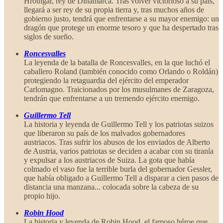
Hrothgar, rey de Dinamarca. Tras volver victorioso a su país,
llegará a ser rey de su propia tierra y, tras muchos años de
gobierno justo, tendrá que enfrentarse a su mayor enemigo: un
dragón que protege un enorme tesoro y que ha despertado tras
siglos de sueño.
Roncesvalles
La leyenda de la batalla de Roncesvalles, en la que luchó el
caballero Roland (también conocido como Orlando o Roldán)
protegiendo la retaguardia del ejército del emperador
Carlomagno. Traicionados por los musulmanes de Zaragoza,
tendrán que enfrentarse a un tremendo ejército enemigo.
Guillermo Tell
La historia y leyenda de Guillermo Tell y los patriotas suizos
que liberaron su país de los malvados gobernadores
austriacos. Tras sufrir los abusos de los enviados de Alberto
de Austria, varios patriotas se deciden a acabar con su tiranía
y expulsar a los austriacos de Suiza. La gota que había
colmado el vaso fue la terrible burla del gobernador Gessler,
que había obligado a Guillermo Tell a disparar a cien pasos de
distancia una manzana... colocada sobre la cabeza de su
propio hijo.
Robin Hood
La historia y leyenda de Robin Hood, el famoso héroe que