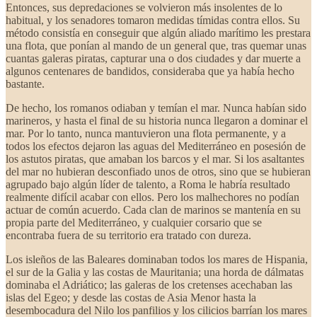
Entonces, sus depredaciones se volvieron más insolentes de lo
habitual, y los senadores tomaron medidas tímidas contra ellos. Su
método consistía en conseguir que algún aliado marítimo les prestara
una flota, que ponían al mando de un general que, tras quemar unas
cuantas galeras piratas, capturar una o dos ciudades y dar muerte a
algunos centenares de bandidos, consideraba que ya había hecho
bastante.
De hecho, los romanos odiaban y temían el mar. Nunca habían sido
marineros, y hasta el final de su historia nunca llegaron a dominar el
mar. Por lo tanto, nunca mantuvieron una flota permanente, y a
todos los efectos dejaron las aguas del Mediterráneo en posesión de
los astutos piratas, que amaban los barcos y el mar. Si los asaltantes
del mar no hubieran desconfiado unos de otros, sino que se hubieran
agrupado bajo algún líder de talento, a Roma le habría resultado
realmente difícil acabar con ellos. Pero los malhechores no podían
actuar de común acuerdo. Cada clan de marinos se mantenía en su
propia parte del Mediterráneo, y cualquier corsario que se
encontraba fuera de su territorio era tratado con dureza.
Los isleños de las Baleares dominaban todos los mares de Hispania,
el sur de la Galia y las costas de Mauritania; una horda de dálmatas
dominaba el Adriático; las galeras de los cretenses acechaban las
islas del Egeo; y desde las costas de Asia Menor hasta la
desembocadura del Nilo los panfilios y los cilicios barrían los mares