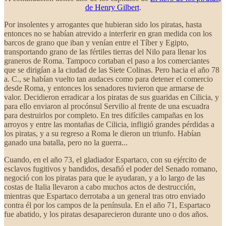
de Henry Gilbert
.
Por insolentes y arrogantes que hubieran sido los piratas, hasta
entonces no se habían atrevido a interferir en gran medida con los
barcos de grano que iban y venían entre el Tíber y Egipto,
transportando grano de las fértiles tierras del Nilo para llenar los
graneros de Roma. Tampoco cortaban el paso a los comerciantes
que se dirigían a la ciudad de las Siete Colinas. Pero hacia el año 78
a. C., se habían vuelto tan audaces como para detener el comercio
desde Roma, y entonces los senadores tuvieron que armarse de
valor. Decidieron erradicar a los piratas de sus guaridas en Cilicia, y
para ello enviaron al procónsul Servilio al frente de una escuadra
para destruirlos por completo. En tres difíciles campañas en los
arroyos y entre las montañas de Cilicia, infligió grandes pérdidas a
los piratas, y a su regreso a Roma le dieron un triunfo. Habían
ganado una batalla, pero no la guerra...
Cuando, en el año 73, el gladiador Espartaco, con su ejército de
esclavos fugitivos y bandidos, desafió el poder del Senado romano,
negoció con los piratas para que le ayudaran, y a lo largo de las
costas de Italia llevaron a cabo muchos actos de destrucción,
mientras que Espartaco derrotaba a un general tras otro enviado
contra él por los campos de la península. En el año 71, Espartaco
fue abatido, y los piratas desaparecieron durante uno o dos años.