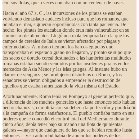
con sus flotas, que a veces contaban con un centenar de naves.
Hacia el año 67 a. C., las incursiones de los piratas se estaban
volviendo demasiado audaces incluso para que los romanos, que
odiaban el mar, siguieran soportándolas con tanta paciencia. De
hecho, los piratas les atacaban donde eran más vulnerables: en su
suministro de alimentos. Llegó una mala temporada en la que los
campos de cereales de Italia se vieron afectados por plagas y
enfermedades. Al mismo tiempo, los barcos egipcios que
transportaban el esperado grano no llegaron, y pronto se supo que
los sacos de dorado cereal destinados a las hambrientas multitudes
romanas estaban siendo vendidos por los insolentes piratas en los
mercados de Asia Menor y las islas griegas. Al instante hubo un
clamor de venganza; se produjeron disturbios en Roma, y los
senadores se vieron obligados a emprender la destrucción de
aquellos que estaban amenazando la vida misma del Estado.
Afortunadamente, Roma tenía en Pompeyo al general perfecto que,
a diferencia de los muchos generales que hasta entonces solo habían
hecho chapuzas, cumpliría con su deber a la perfección y pondría fin
a la campaña de forma satisfactoria. El pueblo confiaba tanto en sus
poderes que le concedió el control total del Mediterráneo durante
cinco años; debía tener bajo su mando una flota de quinientas
galeras —mayor que cualquiera de las que se habían reunido hasta
entonces— y su autoridad había de anular los poderes de los