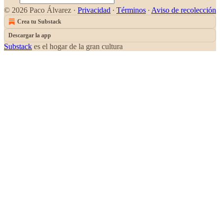
© 2026 Paco Álvarez
·
Privacidad
∙
Términos
∙
Aviso de recolección
Crea tu Substack
Descargar la app
Substack
es el hogar de la gran cultura