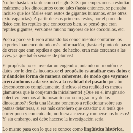
No fue hasta tan tarde como el siglo XIX que empezamos a estudiar
realmente a los dinosaurios como tales (hasta entonces, se pensaba
incluso que los fósiles eran restos de gigantes humanos, entre otras
extravagancias). A partir de esos primeros restos, por el parecido
físico con los reptiles que conocemos bien, se pensó que eran
reptiles gigantes, versiones mucho mayores de los cocodrilos, etc.
Poco a poco se fueron afinando los conocimientos conforme los
expertos iban encontrando más información, ¡hasta el punto de pasar
de creer que eran reptiles a que, de hecho, eran más cercanos a las
aves, ya que había señales de plumas!
El propósito no es inventar un engendro juntando un montón de
datos por lo demás inconexos:
el propósito es analizar esos datos e
ir dándoles forma de manera coherente, de modo que vayamos
acercándonos cada vez más a la realidad del pasado
que aún
desconocemos completamente. ¡Incluso si esa realidad es menos
glamurosa que la conjeturada inicialmente! ¿Que en el imaginario
colectivo tenemos al tiranosaurio como un gran rey de los
dinosaurios? ¡Sería una lástima ponernos a reflexionar sobre sus
patitas delanteras, si era más carroñero que cazador o si tenía que
correr poco y con cuidado, no fuera a caerse y romperse los huesos!
Y, sin embargo, así debe hacerse la investigación seria.
Lo mismo pasa con lo que se conoce como
lingüística histórica,