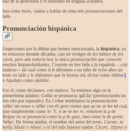
raíz de la glotofobia y el hablismo en lenguas actuales).
Sea como fuere, vamos a hablar de estas tres pronunciaciones del
latín.
Pronunciación hispánica
Empecemos por la última que hemos mencionado, la
hispánica
, ya
en retroceso durante décadas, casi un vestigio de
los latines de los
curas
, pero aún todavía hoy la única pronunciación que conocen
muchos hispanohablantes. Consiste en leer latín a la española —con
matices— tal cual como si le diéramos a un niño de ocho años un
texto en latín y le dijéramos que lo leyera; así,
divisa
como /dibísa/
1
o
Aquitani
como /akitáni/.
Eso sí, como decíamos, con matices. Ya tenemos algo en la
primerísima palabra:
Gallia
se pronuncia /gál.lia/ (pronunciando las
dos eles por separado). En
Celtae
tendríamos la pronunciación
/zélte/ sin seseo o /sélte/ con él; pero vemos que
ae
no se lee tal cual,
sino simplemente como /e/. Y, si
ae
se lee /e/, entonces la
g
de
Belgae
no se pronuncia como la
g
de
gato
, sino como la de
genio
:
/bélje/. De forma similar, el nombre del autor del texto,
Caesar
, se
leería /zésar/ o /sésar/, y el del más famoso orador,
Cicero
, /zízero/ o