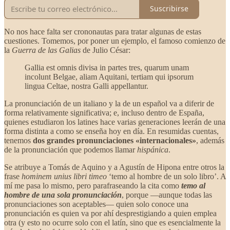
Suscribirse
No nos hace falta ser crononautas para tratar algunas de estas
cuestiones. Tomemos, por poner un ejemplo, el famoso comienzo de
la
Guerra de las Galias
de Julio César:
Gallia est omnis divisa in partes tres, quarum unam
incolunt Belgae, aliam Aquitani, tertiam qui ipsorum
lingua Celtae, nostra Galli appellantur.
La pronunciación de un italiano y la de un español va a diferir de
forma relativamente significativa; e, incluso dentro de España,
quienes estudiaron los latines hace varias generaciones leerán de una
forma distinta a como se enseña hoy en día. En resumidas cuentas,
tenemos
dos grandes pronunciaciones «internacionales»
, además
de la pronunciación que podemos llamar
hispánica
.
Se atribuye a Tomás de Aquino y a Agustín de Hipona entre otros la
frase
hominem unius libri timeo
‘temo al hombre de un solo libro’. A
mí me pasa lo mismo, pero parafraseando la cita como
temo al
hombre de una sola pronunciación
, porque —aunque todas las
pronunciaciones son aceptables— quien solo conoce una
pronunciación es quien va por ahí desprestigiando a quien emplea
otra (y esto no ocurre solo con el latín, sino que es esencialmente la