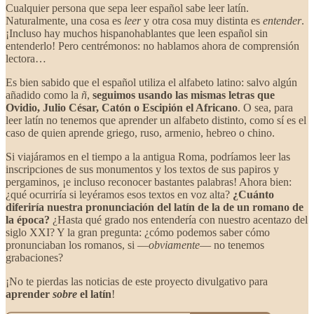
Cualquier persona que sepa leer español sabe leer latín.
Naturalmente, una cosa es
leer
y otra cosa muy distinta es
entender
.
¡Incluso hay muchos hispanohablantes que leen español sin
entenderlo! Pero centrémonos: no hablamos ahora de comprensión
lectora…
Es bien sabido que el español utiliza el alfabeto latino: salvo algún
añadido como la
ñ
,
seguimos usando las mismas letras que
Ovidio, Julio César, Catón o Escipión el Africano
. O sea, para
leer latín no tenemos que aprender un alfabeto distinto, como sí es el
caso de quien aprende griego, ruso, armenio, hebreo o chino.
Si viajáramos en el tiempo a la antigua Roma, podríamos leer las
inscripciones de sus monumentos y los textos de sus papiros y
pergaminos, ¡e incluso reconocer bastantes palabras! Ahora bien:
¿qué ocurriría si leyéramos esos textos en voz alta?
¿Cuánto
diferiría nuestra pronunciación del latín de la de un romano de
la época?
¿Hasta qué grado nos entendería con nuestro acentazo del
siglo XXI? Y la gran pregunta: ¿cómo podemos saber cómo
pronunciaban los romanos, si —
obviamente
— no tenemos
grabaciones?
¡No te pierdas las noticias de este proyecto divulgativo para
aprender
sobre
el latín
!