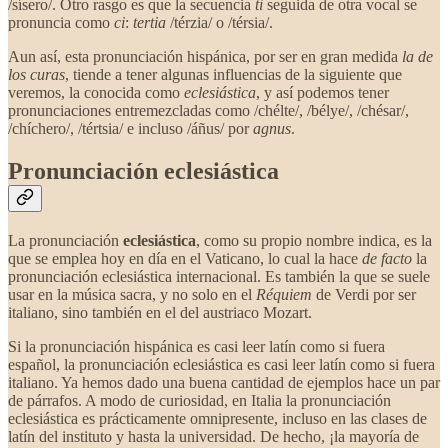
/sísero/. Otro rasgo es que la secuencia
ti
seguida de otra vocal se
pronuncia como
ci
:
tertia
/térzia/ o /térsia/.
Aun así, esta pronunciación hispánica, por ser en gran medida
la de
los curas
, tiende a tener algunas influencias de la siguiente que
veremos, la conocida como
eclesiástica
, y así podemos tener
pronunciaciones entremezcladas como /chélte/, /bélye/, /chésar/,
/chíchero/, /tértsia/ e incluso /áñus/ por
agnus
.
Pronunciación eclesiástica
La pronunciación
eclesiástica
, como su propio nombre indica, es la
que se emplea hoy en día en el Vaticano, lo cual la hace
de facto
la
pronunciación eclesiástica internacional. Es también la que se suele
usar en la música sacra, y no solo en el
Réquiem
de Verdi por ser
italiano, sino también en el del austriaco Mozart.
Si la pronunciación hispánica es casi leer latín como si fuera
español, la pronunciación eclesiástica es casi leer latín como si fuera
italiano. Ya hemos dado una buena cantidad de ejemplos hace un par
de párrafos. A modo de curiosidad, en Italia la pronunciación
eclesiástica es prácticamente omnipresente, incluso en las clases de
latín del instituto y hasta la universidad. De hecho, ¡la mayoría de