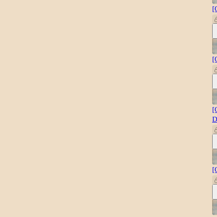
[
[
[
D
[