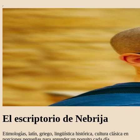
El escriptorio de Nebrija
Etimologías, latín, griego, lingüística histórica, cultura clásica en
porciones pequeñas para aprender un poquito cada día.