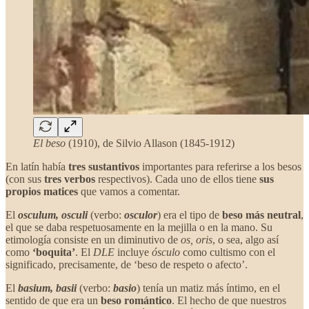
El beso
(1910), de Silvio Allason (1845-1912)
En latín había
tres sustantivos
importantes para referirse a los besos
(con sus
tres verbos
respectivos). Cada uno de ellos tiene
sus
propios matices
que vamos a comentar.
El
osculum, osculi
(verbo:
osculor
) era el tipo de
beso más neutral
,
el que se daba respetuosamente en la mejilla o en la mano. Su
etimología consiste en un diminutivo de
os, oris
, o sea, algo así
como
‘boquita’
. El
DLE
incluye
ósculo
como cultismo con el
significado, precisamente, de ‘beso de respeto o afecto’.
El
basium, basii
(verbo:
basio
) tenía un matiz más íntimo, en el
sentido de que era un
beso romántico
. El hecho de que nuestros