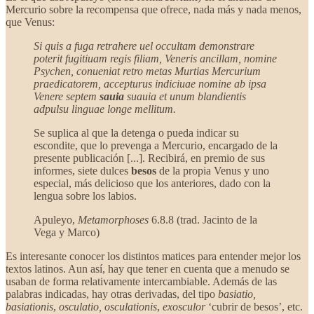
Mercurio sobre la recompensa que ofrece, nada más y nada menos,
que Venus:
Si quis a fuga retrahere uel occultam demonstrare
poterit fugitiuam regis filiam, Veneris ancillam, nomine
Psychen, conueniat retro metas Murtias Mercurium
praedicatorem, accepturus indiciuae nomine ab ipsa
Venere septem
sauia
suauia et unum blandientis
adpulsu linguae longe mellitum.
Se suplica al que la detenga o pueda indicar su
escondite, que lo prevenga a Mercurio, encargado de la
presente publicación [...]. Recibirá, en premio de sus
informes, siete dulces
besos
de la propia Venus y uno
especial, más delicioso que los anteriores, dado con la
lengua sobre los labios.
Apuleyo,
Metamorphoses
6.8.8 (trad. Jacinto de la
Vega y Marco)
Es interesante conocer los distintos matices para entender mejor los
textos latinos. Aun así, hay que tener en cuenta que a menudo se
usaban de forma relativamente intercambiable. Además de las
palabras indicadas, hay otras derivadas, del tipo
basiatio,
basiationis
,
osculatio, osculationis
,
exosculor
‘cubrir de besos’, etc.