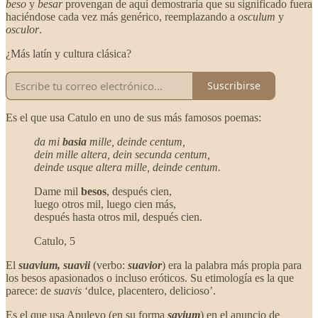
beso
y
besar
provengan de aquí demostraría que su significado fuera
haciéndose cada vez más genérico, reemplazando a
osculum
y
osculor
.
¿Más latín y cultura clásica?
Suscribirse
Es el que usa Catulo en uno de sus más famosos poemas:
da mi
basia
mille, deinde centum,
dein mille altera, dein secunda centum,
deinde usque altera mille, deinde centum.
Dame mil
besos
, después cien,
luego otros mil, luego cien más,
después hasta otros mil, después cien.
Catulo, 5
El
suavium, suavii
(verbo:
suavior
) era la palabra más propia para
los besos apasionados o incluso eróticos. Su etimología es la que
parece: de
suavis
‘dulce, placentero, delicioso’.
Es el que usa Apuleyo (en su forma
savium
) en el anuncio de