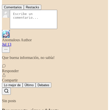
Comentarios
Restacks
Anomalous Author
Jul 13
Que buena información, no sabía!
Responder
Compartir
Lo mejor de
Último
Debates
Sin posts