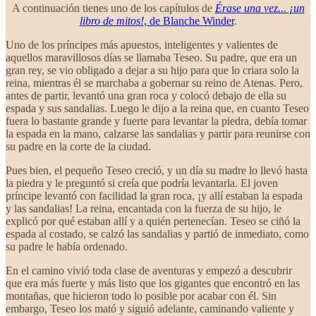
A continuación tienes uno de los capítulos de
Érase una vez... ¡un
libro de mitos!
, de Blanche Winder
.
Uno de los príncipes más apuestos, inteligentes y valientes de
aquellos maravillosos días se llamaba Teseo. Su padre, que era un
gran rey, se vio obligado a dejar a su hijo para que lo criara solo la
reina, mientras él se marchaba a gobernar su reino de Atenas. Pero,
antes de partir, levantó una gran roca y colocó debajo de ella su
espada y sus sandalias. Luego le dijo a la reina que, en cuanto Teseo
fuera lo bastante grande y fuerte para levantar la piedra, debía tomar
la espada en la mano, calzarse las sandalias y partir para reunirse con
su padre en la corte de la ciudad.
Pues bien, el pequeño Teseo creció, y un día su madre lo llevó hasta
la piedra y le preguntó si creía que podría levantarla. El joven
príncipe levantó con facilidad la gran roca, ¡y allí estaban la espada
y las sandalias! La reina, encantada con la fuerza de su hijo, le
explicó por qué estaban allí y a quién pertenecían. Teseo se ciñó la
espada al costado, se calzó las sandalias y partió de inmediato, como
su padre le había ordenado.
En el camino vivió toda clase de aventuras y empezó a descubrir
que era más fuerte y más listo que los gigantes que encontró en las
montañas, que hicieron todo lo posible por acabar con él. Sin
embargo, Teseo los mató y siguió adelante, caminando valiente y