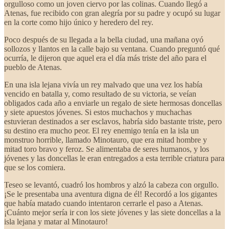
orgulloso como un joven ciervo por las colinas. Cuando llegó a
Atenas, fue recibido con gran alegría por su padre y ocupó su lugar
en la corte como hijo único y heredero del rey.
Poco después de su llegada a la bella ciudad, una mañana oyó
sollozos y llantos en la calle bajo su ventana. Cuando preguntó qué
ocurría, le dijeron que aquel era el día más triste del año para el
pueblo de Atenas.
En una isla lejana vivía un rey malvado que una vez los había
vencido en batalla y, como resultado de su victoria, se veían
obligados cada año a enviarle un regalo de siete hermosas doncellas
y siete apuestos jóvenes. Si estos muchachos y muchachas
estuvieran destinados a ser esclavos, habría sido bastante triste, pero
su destino era mucho peor. El rey enemigo tenía en la isla un
monstruo horrible, llamado Minotauro, que era mitad hombre y
mitad toro bravo y feroz. Se alimentaba de seres humanos, y los
jóvenes y las doncellas le eran entregados a esta terrible criatura para
que se los comiera.
Teseo se levantó, cuadró los hombros y alzó la cabeza con orgullo.
¡Se le presentaba una aventura digna de él! Recordó a los gigantes
que había matado cuando intentaron cerrarle el paso a Atenas.
¡Cuánto mejor sería ir con los siete jóvenes y las siete doncellas a la
isla lejana y matar al Minotauro!