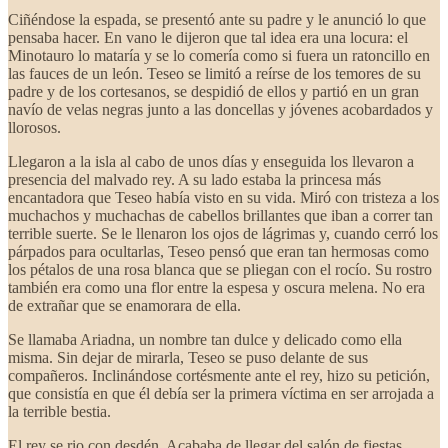
Ciñéndose la espada, se presentó ante su padre y le anunció lo que
pensaba hacer. En vano le dijeron que tal idea era una locura: el
Minotauro lo mataría y se lo comería como si fuera un ratoncillo en
las fauces de un león. Teseo se limitó a reírse de los temores de su
padre y de los cortesanos, se despidió de ellos y partió en un gran
navío de velas negras junto a las doncellas y jóvenes acobardados y
llorosos.
Llegaron a la isla al cabo de unos días y enseguida los llevaron a
presencia del malvado rey. A su lado estaba la princesa más
encantadora que Teseo había visto en su vida. Miró con tristeza a los
muchachos y muchachas de cabellos brillantes que iban a correr tan
terrible suerte. Se le llenaron los ojos de lágrimas y, cuando cerró los
párpados para ocultarlas, Teseo pensó que eran tan hermosas como
los pétalos de una rosa blanca que se pliegan con el rocío. Su rostro
también era como una flor entre la espesa y oscura melena. No era
de extrañar que se enamorara de ella.
Se llamaba Ariadna, un nombre tan dulce y delicado como ella
misma. Sin dejar de mirarla, Teseo se puso delante de sus
compañeros. Inclinándose cortésmente ante el rey, hizo su petición,
que consistía en que él debía ser la primera víctima en ser arrojada a
la terrible bestia.
El rey se rio con desdén. Acababa de llegar del salón de fiestas,