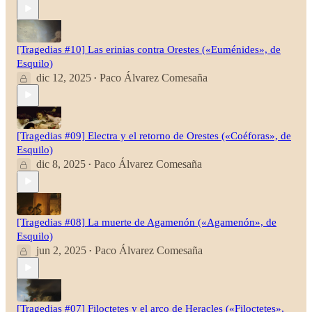
[Tragedias #10] Las erinias contra Orestes («Euménides», de
Esquilo)
dic 12, 2025
Paco Álvarez Comesaña
•
[Tragedias #09] Electra y el retorno de Orestes («Coéforas», de
Esquilo)
dic 8, 2025
Paco Álvarez Comesaña
•
[Tragedias #08] La muerte de Agamenón («Agamenón», de
Esquilo)
jun 2, 2025
Paco Álvarez Comesaña
•
[Tragedias #07] Filoctetes y el arco de Heracles («Filoctetes»,