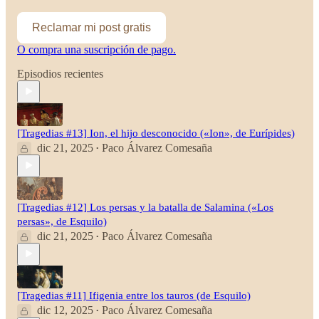
Reclamar mi post gratis
O compra una suscripción de pago.
Episodios recientes
[Tragedias #13] Ion, el hijo desconocido («Ion», de Eurípides)
dic 21, 2025
Paco Álvarez Comesaña
•
[Tragedias #12] Los persas y la batalla de Salamina («Los
persas», de Esquilo)
dic 21, 2025
Paco Álvarez Comesaña
•
[Tragedias #11] Ifigenia entre los tauros (de Esquilo)
dic 12, 2025
Paco Álvarez Comesaña
•