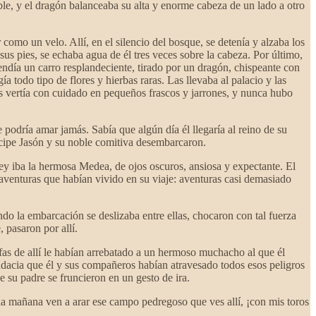
ble, y el dragón balanceaba su alta y enorme cabeza de un lado a otro
mo un velo. Allí, en el silencio del bosque, se detenía y alzaba los
 sus pies, se echaba agua de él tres veces sobre la cabeza. Por último,
cendía un carro resplandeciente, tirado por un dragón, chispeante con
 todo tipo de flores y hierbas raras. Las llevaba al palacio y las
s vertía con cuidado en pequeños frascos y jarrones, y nunca hubo
 podría amar jamás. Sabía que algún día él llegaría al reino de su
íncipe Jasón y su noble comitiva desembarcaron.
 rey iba la hermosa Medea, de ojos oscuros, ansiosa y expectante. El
 aventuras que habían vivido en su viaje: aventuras casi demasiado
ando la embarcación se deslizaba entre ellas, chocaron con tal fuerza
 pasaron por allí.
nfas de allí le habían arrebatado a un hermoso muchacho al que él
udacia que él y sus compañeros habían atravesado todos esos peligros
 su padre se fruncieron en un gesto de ira.
a mañana ven a arar ese campo pedregoso que ves allí, ¡con mis toros