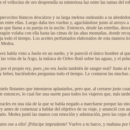
el vellocino de oro desprendía su misteriosa luz entre las ramas del ro
cecitos blancos descalzos y su larga melena ondeando a su alrededor co
ían entre ellas. Luego daba tres vueltas y, agachándose junto al arroyo a
ho que llama a su pareja en la noche. Entonces, desde las estrellas, des
gón volaba con ella hasta las cimas de las altas montañas, donde recogía
a todo el tiempo. Los aceites perfumados elaborados de esta manera lo
a Medea.
ez había visto a Jasón en un sueño, y le pareció el único hombre al que
las velas de la Argo, la música de Orfeo flotó sobre las aguas, y el pr
 por el propio rey, pues ¿no era Jasón también de sangre real? Junto al
 y beber, haciéndoles preguntas todo el tiempo. Le contaron las muchas
ielo flotantes que intentaron aplastarlos, pero que, al cerrarse justo cu
ntonces, lo cual fue una suerte para todos los viajeros que, más tarde,
eracles en una isla de la que se había negado a marcharse porque las ni
y antes de comenzar a hablar del objetivo de su viaje, y anunció con a
tado. Medea juntó las manos con emoción y admiración, pero las cejas de
n ose a ello! ¡Príncipe imprudente! Vuelve a tu barco, y mañana por l