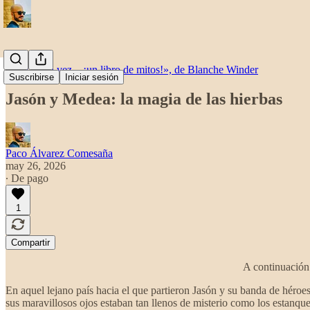
«Érase una vez... ¡un libro de mitos!», de Blanche Winder
Suscribirse
Iniciar sesión
Jasón y Medea: la magia de las hierbas
Paco Álvarez Comesaña
may 26, 2026
∙ De pago
1
Compartir
A continuación 
En aquel lejano país hacia el que partieron Jasón y su banda de héroes
sus maravillosos ojos estaban tan llenos de misterio como los estanque