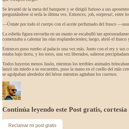
Se levantó de la mesa del banquete y se dirigió furioso a sus aposento
preguntándose si sería la última vez. Entonces, ¡oh, sorpresa!, entre l
—Úntate por todo el cuerpo con el aceite perfumado del frasco —susu
La esbelta figura envuelta en un manto se escabulló tan apresuradament
comenzaba a calentar las olas resplandecientes; luego, abrió el frasc
Entonces puso rumbo al palacio una vez más. Junto con el rey y sus co
estaba bajo tierra, y los toros, una vez liberados, salieron precipitad
Todos huyeron menos Jasón, mientras los terribles animales brincaban
lanzó sin miedo a su encuentro, puso la mano en el cuello del más ce
se agolpaban alrededor del héroe mientras agitaban los cuernos.
Continúa leyendo este Post gratis, cortes
Reclamar mi post gratis