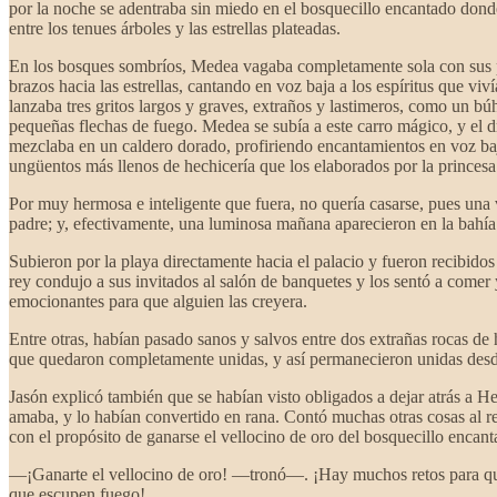
por la noche se adentraba sin miedo en el bosquecillo encantado donde 
entre los tenues árboles y las estrellas plateadas.
En los bosques sombríos, Medea vagaba completamente sola con sus pie
brazos hacia las estrellas, cantando en voz baja a los espíritus que viv
lanzaba tres gritos largos y graves, extraños y lastimeros, como un bú
pequeñas flechas de fuego. Medea se subía a este carro mágico, y el dra
mezclaba en un caldero dorado, profiriendo encantamientos en voz baj
ungüentos más llenos de hechicería que los elaborados por la princes
Por muy hermosa e inteligente que fuera, no quería casarse, pues una v
padre; y, efectivamente, una luminosa mañana aparecieron en la bahía 
Subieron por la playa directamente hacia el palacio y fueron recibidos
rey condujo a sus invitados al salón de banquetes y los sentó a comer
emocionantes para que alguien las creyera.
Entre otras, habían pasado sanos y salvos entre dos extrañas rocas de h
que quedaron completamente unidas, y así permanecieron unidas desde e
Jasón explicó también que se habían visto obligados a dejar atrás a H
amaba, y lo habían convertido en rana. Contó muchas otras cosas al re
con el propósito de ganarse el vellocino de oro del bosquecillo encan
—¡Ganarte el vellocino de oro! —tronó—. ¡Hay muchos retos para quie
que escupen fuego!