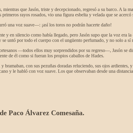
s, mientras que Jasón, triste y decepcionado, regresó a su barco. A la m
os primeros rayos rosados, vio una figura esbelta y velada que se acercó s
rró una voz suave—: ¡así los toros no podrán hacerte daño!
e y en silencio como había llegado, pero Jasón supo que la voz era la d
o y se untó por todo el cuerpo con el ungüento perfumado, y no solo a s
rtesanos —todos ellos muy sorprendidos por su regreso—, Jasón se dirig
amente de él como si fueran los propios caballos de Hades.
 y bramaban, con sus pezuñas doradas reluciendo, sus ojos ardientes, y 
rcano y le habló con voz suave. Los que observaban desde una distancia
ía de Paco Álvarez Comesaña.