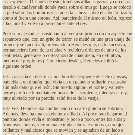
las serpientes. Después de esto, tomó sus afiladas garras y con ellas
desolló el cadáver allí donde yacía sobre el musgo. Luego se colocó
la piel sobre los hombros y se puso la cabeza sobre el cabello rizado,
como si fuera una corona. Así, pareciendo él mismo un león, regresó
a la ciudad y volvió a presentarse ante el rey.
Pero su majestad se asustó tanto al ver a su primo con un aspecto tan
espantoso que, con un grito de terror, se metió en una gran tinaja de
bronce y se quedó allí, ordenando a Heracles que, en lo sucesivo,
permaneciera fuera de la ciudad y recibiera órdenes de uno de los
centinelas, generales o cortesanos (de cualquiera, en definitiva,
menos del propio rey). Con cierto desdén, Heracles recibió la
siguiente orden.
Esta consistía en destruir a una horrible serpiente de siete cabezas,
parecida a un dragón, que vivía en un pantano solitario y causaba
aún más daño que el león. Sin miedo alguno, el noble y valiente
héroe partió de inmediato en busca de la serpiente, mientras el rey,
muy aliviado por su partida, saltó fuera de la vasija.
Esta vez, Heracles iba conduciendo un carro junto a su sobrino.
Además, llevaba una espada muy afilada. Al poco rato llegaron al
pantano donde vivía el monstruo; y poco a poco, entre los altos y
frondosos juncos, vieron una extraña cabeza escamosa, con ojos
brillantes y maliciosos que se movían y se agitaban de un lado a