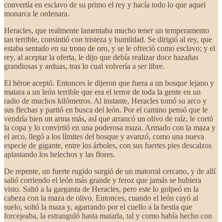
convertía en esclavo de su primo el rey y hacía todo lo que aquel
monarca le ordenara.
Heracles, que realmente lamentaba mucho tener un temperamento
tan terrible, consintió con tristeza y humildad. Se dirigió al rey, que
estaba sentado en su trono de oro, y se le ofreció como esclavo; y el
rey, al aceptar la oferta, le dijo que debía realizar doce hazañas
grandiosas y arduas, tras lo cual volvería a ser libre.
El héroe aceptó. Entonces le dijeron que fuera a un bosque lejano y
matara a un león terrible que era el terror de toda la gente en un
radio de muchos kilómetros. Al instante, Heracles tomó su arco y
sus flechas y partió en busca del león. Por el camino pensó que le
vendría bien un arma más, así que arrancó un olivo de raíz, le cortó
la copa y lo convirtió en una poderosa maza. Armado con la maza y
el arco, llegó a los límites del bosque y avanzó, como una nueva
especie de gigante, entre los árboles, con sus fuertes pies descalzos
aplastando los helechos y las flores.
De repente, un fuerte rugido surgió de un matorral cercano, y de allí
salió corriendo el león más grande y feroz que jamás se hubiera
visto. Saltó a la garganta de Heracles, pero este lo golpeó en la
cabeza con la maza de olivo. Entonces, cuando el león cayó al
suelo, soltó la maza y, agarrando por el cuello a la bestia que
forcejeaba, la estranguló hasta matarla, tal y como había hecho con