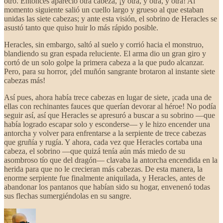
otro. Entonces apareció otra cabeza, ¡y otra, y otra, y otra! Al
momento siguiente salió un cuello largo y grueso al que estaban
unidas las siete cabezas; y ante esta visión, el sobrino de Heracles se
asustó tanto que quiso huir lo más rápido posible.
Heracles, sin embargo, saltó al suelo y corrió hacia el monstruo,
blandiendo su gran espada reluciente. El arma dio un gran giro y
cortó de un solo golpe la primera cabeza a la que pudo alcanzar.
Pero, para su horror, ¡del muñón sangrante brotaron al instante siete
cabezas más!
Así pues, ahora había trece cabezas en lugar de siete, ¡cada una de
ellas con rechinantes fauces que querían devorar al héroe! No podía
seguir así, así que Heracles se apresuró a buscar a su sobrino —que
había logrado escapar solo y esconderse— y le hizo encender una
antorcha y volver para enfrentarse a la serpiente de trece cabezas
que gruñía y rugía. Y ahora, cada vez que Heracles cortaba una
cabeza, el sobrino —que quizá tenía aún más miedo de su
asombroso tío que del dragón— clavaba la antorcha encendida en la
herida para que no le crecieran más cabezas. De esta manera, la
enorme serpiente fue finalmente aniquilada, y Heracles, antes de
abandonar los pantanos que habían sido su hogar, envenenó todas
sus flechas sumergiéndolas en su sangre.