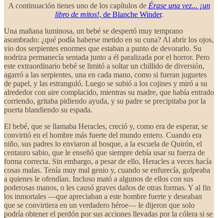
A continuación tienes uno de los capítulos de
Érase una vez... ¡un
libro de mitos!
, de Blanche Winder
.
Una mañana luminosa, un bebé se despertó muy temprano
asombrado: ¿qué podía haberse metido en su cuna? Al abrir los ojos,
vio dos serpientes enormes que estaban a punto de devorarlo. Su
nodriza permanecía sentada junto a él paralizada por el horror. Pero
este extraordinario bebé se limitó a soltar un chillido de diversión,
agarró a las serpientes, una en cada mano, como si fueran juguetes
de papel, y las estranguló. Luego se subió a los cojines y miró a su
alrededor con aire complacido, mientras su madre, que había entrado
corriendo, gritaba pidiendo ayuda, y su padre se precipitaba por la
puerta blandiendo su espada.
El bebé, que se llamaba Heracles, creció y, como era de esperar, se
convirtió en el hombre más fuerte del mundo entero. Cuando era
niño, sus padres lo enviaron al bosque, a la escuela de Quirón, el
centauro sabio, que le enseñó que siempre debía usar su fuerza de
forma correcta. Sin embargo, a pesar de ello, Heracles a veces hacía
cosas malas. Tenía muy mal genio y, cuando se enfurecía, golpeaba
a quienes le ofendían. Incluso mató a algunos de ellos con sus
poderosas manos, o les causó graves daños de otras formas. Y al fin
los inmortales —que apreciaban a este hombre fuerte y deseaban
que se convirtiera en un verdadero héroe— le dijeron que solo
podría obtener el perdón por sus acciones llevadas por la cólera si se