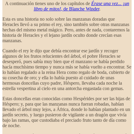
A continuación tienes uno de los capítulos de
Érase una vez... ¡un
libro de mitos!
, de Blanche Winder
.
Esta es una historia no solo sobre las manzanas doradas que
Heracles llevó a su primo el rey, sino también sobre otras manzanas
hechas del mismo metal mágico. Pero, antes de nada, contaremos la
historia de Heracles y el lejano jardín oculto donde crecían esas
manzanas.
Cuando el rey le dijo que debía encontrar ese jardín y recoger
algunos de los frutos relucientes del árbol, el pobre Heracles se
desesperó, pues sabía muy bien que el manzano se había perdido
hacía muchísimo tiempo y nunca más se había vuelto a encontrar. Se
lo habían regalado a la reina Hera como regalo de boda, cubierto de
su cosecha de oro; y ella lo había puesto al cuidado de unas
hermosas doncellas cuyo padre, Héspero, llevaba cada noche la
estrella vespertina al cielo en una antorcha engastada con gemas.
Estas doncellas eran conocidas como Hespérides por ser las hijas de
Héspero; y, para que las manzanas nunca fueran robadas, habían
llevado el árbol muy lejos, a África, donde lo habían plantado en un
jardín secreto, y luego pusieron de vigilante a un dragón que vivía
bajo las ramas, que custodiaba el preciado fruto tanto de día como
de noche.