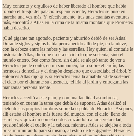
Muy contento y orgulloso de haber liberado al hombre que había
robado el fuego del palacio resplandeciente, Heracles se puso en
marcha una vez más. Y, efectivamente, tras unas cuantas aventuras
más, encontró a Atlas en la cima de la misma montaña que Prometeo
había descrito.
¡Qué gigante tan agotado, paciente y aburrido debió de ser Atlas!
Durante siglos y siglos había permanecido allí de pie, en la nieve,
con la cabeza entre las nubes y las estrellas. Hay quien, al contarle la
historia de Atlas, dirá que no era el cielo lo que sostenía, sino el
mundo entero. Sea como fuere, sin duda se alegró tanto de ver a
Heracles que le contó, en un santiamén, todo sobre el jardín, las
hermosas doncellas y el dragón despierto que custodiaba el árbol. Y
entonces Atlas dijo que, si Heracles tenía la amabilidad de sostener
el cielo por él durante su ausencia, ¡él iría al jardín y entregaría las
manzanas personalmente!
Heracles accedió a este plan, y con una facilidad asombrosa,
teniendo en cuenta la tarea que debía de suponer. Atlas deslizó el
cielo de sus propios hombros sobre la espalda de Heracles. Así pues,
allí estaba el hombre más fuerte del mundo, con el cielo, lleno de
estrellas, y quizá un cometa o dos cruzándolo a toda velocidad,
presionándole el cuello y la cabeza, mientras Atlas se alejaba a toda
prisa murmurando para sí mismo, al estilo de los gigantes. Heracles
lo vio hasta que desapareció de su vista y, si no hubiera sido tan