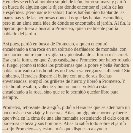
Heracles se echó al hombro su piel de león, tomó su maza y partió
en busca de alguien que le dijera dónde encontrar el jardín de las
Hespérides. ¡Pero nadie lo sabía! Todos habían oído hablar de las
manzanas y de las hermosas doncellas que las habían escondido,
pero ni un alma tenía idea de dónde se encontraba el jardín. Al fin, le
dijeron que fuera a buscar a Prometeo, quien realmente podría
hablarle del jardín.
Así pues, partió en busca de Prometeo, a quien encontró
encadenado a una roca en un solitario desfiladero de montaña, con
un enorme buitre que lo vigilaba y picoteaba de la forma más cruel.
Esa era la forma en que Zeus castigaba a Prometeo por haber robado
el fuego, ¡como si todos los problemas que la pobre y bella Pandora
había acarreado a los hombres no fueran ya venganza suficiente! Sin
embargo, Heracles disparó al buitre con una de sus flechas
envenenadas, rompió los grilletes de hierro y liberó a Prometeo. Y
este hombre sabio, valiente y bueno nunca volvió a estar
encadenado a la roca, sino que se le permitió quedar libre para
siempre.
Prometeo, rebosante de alegría, pidió a Heracles que se adentrara un
poco más en su viaje y buscara a Atlas, un gigante enorme y fuerte
que vivía en la cima de una alta montaña sosteniendo el cielo con su
poderosa cabeza y sus hombros. Atlas lo sabía todo sobre el jardín
—dijo Prometeo— y estaría más que dispuesto a ayudar.