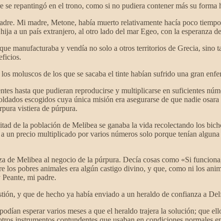
dre se repantingó en el trono, como si no pudiera contener más su forma
adre. Mi madre, Metone, había muerto relativamente hacía poco tiempo,
ja a un país extranjero, al otro lado del mar Egeo, con la esperanza de
 que manufacturaba y vendía no solo a otros territorios de Grecia, sino
ficios.
 los moluscos de los que se sacaba el tinte habían sufrido una gran en
entes hasta que pudieran reproducirse y multiplicarse en suficientes núm
 soldados escogidos cuya única misión era asegurarse de que nadie osara
pura vistiera de púrpura.
mitad de la población de Melibea se ganaba la vida recolectando los bi
 a un precio multiplicado por varios números solo porque tenían alguna f
eza de Melibea al negocio de la púrpura. Decía cosas como «Si funciona,
re los pobres animales era algún castigo divino, y que, como ni los ani
y Peante, mi padre.
stión, y que de hecho ya había enviado a un heraldo de confianza a Delfo
o podían esperar varios meses a que el heraldo trajera la solución; que e
tros instrumentos contundentes que usaban en condiciones normales en s