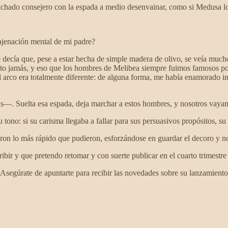
chado consejero con la espada a medio desenvainar, como si Medusa lo 
najenación mental de mi padre?
e decía que, pese a estar hecha de simple madera de olivo, se veía much
to jamás, y eso que los hombres de Melibea siempre fuimos famosos po
 arco era totalmente diferente: de alguna forma, me había enamorado i
as—. Suelta esa espada, deja marchar a estos hombres, y nosotros vay
tono: si su carisma llegaba a fallar para sus persuasivos propósitos, su 
fueron lo más rápido que pudieron, esforzándose en guardar el decoro y
bir y que pretendo retomar y con suerte publicar en el cuarto trimestre
¡Asegúrate de apuntarte para recibir las novedades sobre su lanzamiento