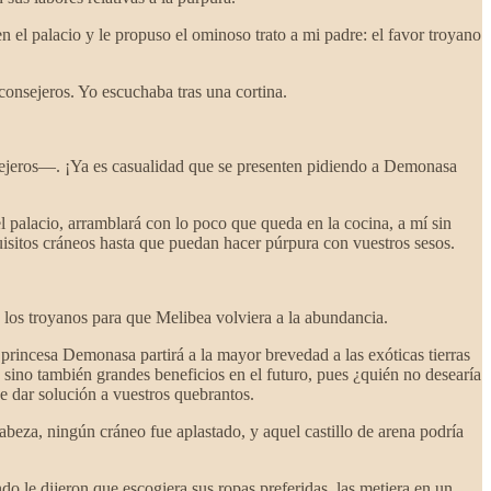
el palacio y le propuso el ominoso trato a mi padre: el favor troyano
consejeros. Yo escuchaba tras una cortina.
ejeros—. ¡Ya es casualidad que se presenten pidiendo a Demonasa
el palacio, arramblará con lo poco que queda en la cocina, a mí sin
uisitos cráneos hasta que puedan hacer púrpura con vuestros sesos.
 los troyanos para que Melibea volviera a la abundancia.
princesa Demonasa partirá a la mayor brevedad a las exóticas tierras
 sino también grandes beneficios en el futuro, pues ¿quién no desearía
e dar solución a vuestros quebrantos.
abeza, ningún cráneo fue aplastado, y aquel castillo de arena podría
o le dijeron que escogiera sus ropas preferidas, las metiera en un