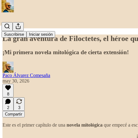
Suscribirse
Iniciar sesión
La gran aventura de Filoctetes, el héroe q
¡Mi primera novela mitológica de cierta extensión!
Paco Álvarez Comesaña
may 30, 2026
8
2
3
Compartir
Este es el primer capítulo de una
novela mitológica
que empecé a escri