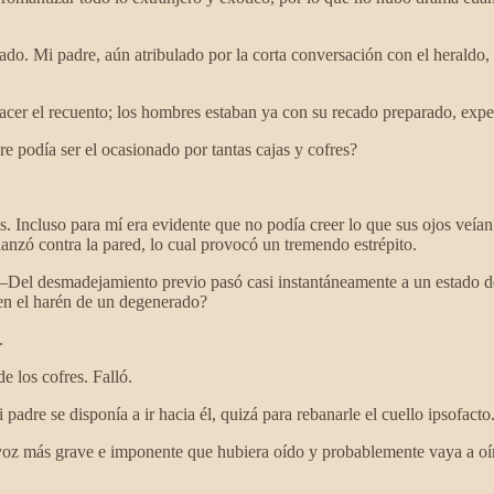
gado. Mi padre, aún atribulado por la corta conversación con el heraldo
acer el recuento; los hombres estaban ya con su recado preparado, expe
re podía ser el ocasionado por tantas cajas y cofres?
. Incluso para mí era evidente que no podía creer lo que sus ojos veían
anzó contra la pared, lo cual provocó un tremendo estrépito.
—Del desmadejamiento previo pasó casi instantáneamente a un estado de
 en el harén de un degenerado?
.
 los cofres. Falló.
dre se disponía a ir hacia él, quizá para rebanarle el cuello ipsofacto
voz más grave e imponente que hubiera oído y probablemente vaya a oír