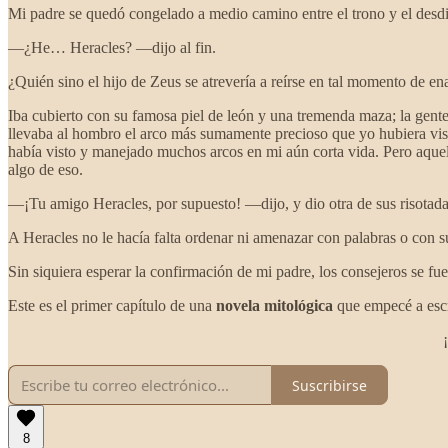
Mi padre se quedó congelado a medio camino entre el trono y el desdi
—¿He… Heracles? —dijo al fin.
¿Quién sino el hijo de Zeus se atrevería a reírse en tal momento de e
Iba cubierto con su famosa piel de león y una tremenda maza; la gent
llevaba al hombro el arco más sumamente precioso que yo hubiera vis
había visto y manejado muchos arcos en mi aún corta vida. Pero aquel
algo de eso.
—¡Tu amigo Heracles, por supuesto! —dijo, y dio otra de sus risotad
A Heracles no le hacía falta ordenar ni amenazar con palabras o con su 
Sin siquiera esperar la confirmación de mi padre, los consejeros se 
Este es el primer capítulo de una
novela mitológica
que empecé a escri
Suscribirse
8