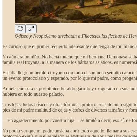
Odiseo y Neoptólemo arrebatan a Filoctetes las flechas de Her
Es curioso que el primer recuerdo interesante que tengo de mi infanci
Yo aún era un niño. No hacía mucho que mi hermana Demonasa se había
familia real troyana, a la manera de los bárbaros asiáticos, es numeros
Ese día llegó un heraldo troyano con todo el suntuoso séquito caracter
un evento protocolario y esperado, por lo que mi padre, como progenit
Aquel señor era el prototípico heraldo gárrulo y exagerado en sus inn
hubiera en todo nuestro palacio.
Tras los saludos básicos y otras fórmulas protocolarias de nulo signi
pies de mi padre multitud de cajas y cofres de diversos tamaños y for
—En agradecimiento por vuestra hija —se limitó a decir, eso sí, de f
Yo podía ver que mi padre ansiaba abrir todo aquello, llamar a sus esc
protocolo exigía que el regalado se abstuviera de abrir regalos de aque