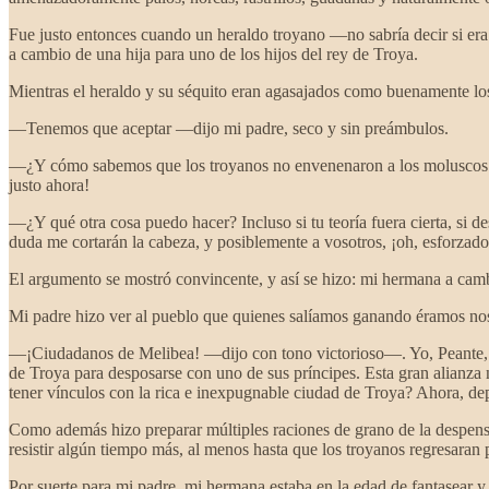
Fue justo entonces cuando un heraldo troyano —no sabría decir si era
a cambio de una hija para uno de los hijos del rey de Troya.
Mientras el heraldo y su séquito eran agasajados como buenamente los 
—Tenemos que aceptar —dijo mi padre, seco y sin preámbulos.
—¿Y cómo sabemos que los troyanos no envenenaron a los moluscos pr
justo ahora!
—¿Y qué otra cosa puedo hacer? Incluso si tu teoría fuera cierta, si de
duda me cortarán la cabeza, y posiblemente a vosotros, ¡oh, esforzado
El argumento se mostró convincente, y así se hizo: mi hermana a camb
Mi padre hizo ver al pueblo que quienes salíamos ganando éramos noso
—¡Ciudadanos de Melibea! —dijo con tono victorioso—. Yo, Peante, vue
de Troya para desposarse con uno de sus príncipes. Esta gran alianza 
tener vínculos con la rica e inexpugnable ciudad de Troya? Ahora, de
Como además hizo preparar múltiples raciones de grano de la despensa 
resistir algún tiempo más, al menos hasta que los troyanos regresaran
Por suerte para mi padre, mi hermana estaba en la edad de fantasear y 