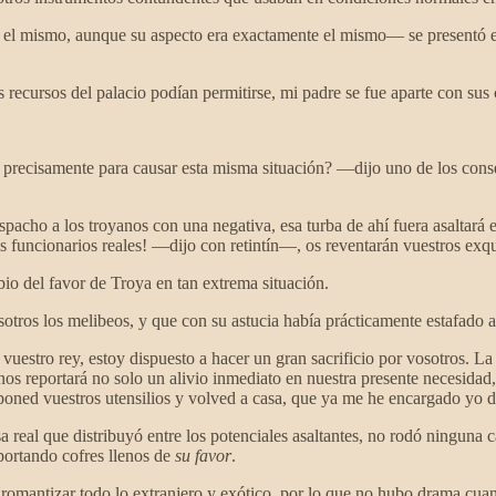
 el mismo, aunque su aspecto era exactamente el mismo— se presentó en 
recursos del palacio podían permitirse, mi padre se fue aparte con sus 
ecisamente para causar esta misma situación? —‍dijo uno de los cons
spacho a los troyanos con una negativa, esa turba de ahí fuera asaltará 
s funcionarios reales! —dijo con retintín—, os reventarán vuestros exq
io del favor de Troya en tan extrema situación.
tros los melibeos, y que con su astucia había prácticamente estafado a
stro rey, estoy dispuesto a hacer un gran sacrificio por vosotros. La 
nos reportará no solo un alivio inmediato en nuestra presente necesidad,
poned vuestros utensilios y volved a casa, que ya me he encargado yo d
real que distribuyó entre los potenciales asaltantes, no rodó ninguna c
 portando cofres llenos de
su favor
.
romantizar todo lo extranjero y exótico, por lo que no hubo drama cuand