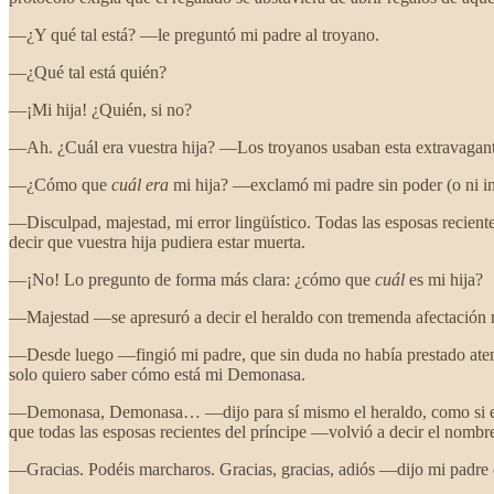
—¿Y qué tal está? —le preguntó mi padre al troyano.
—¿Qué tal está quién?
—¡Mi hija! ¿Quién, si no?
—Ah. ¿Cuál era vuestra hija? —Los troyanos usaban esta extravagante 
—¿Cómo que
cuál era
mi hija? —exclamó mi padre sin poder (o ni inte
—Disculpad, majestad, mi error lingüístico. Todas las esposas recien
decir que vuestra hija pudiera estar muerta.
—¡No! Lo pregunto de forma más clara: ¿cómo que
cuál
es mi hija?
—Majestad —se apresuró a decir el heraldo con tremenda afectación m
—Desde luego —fingió mi padre, que sin duda no había prestado aten
solo quiero saber cómo está mi Demonasa.
—Demonasa, Demonasa… —dijo para sí mismo el heraldo, como si estuvi
que todas las esposas recientes del príncipe —volvió a decir el nomb
—Gracias. Podéis marcharos. Gracias, gracias, adiós —‍dijo mi padre 