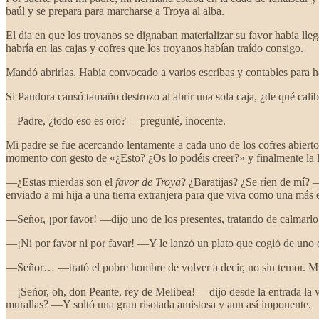
baúl y se prepara para marcharse a Troya al alba.
El día en que los troyanos se dignaban materializar su favor había lle
habría en las cajas y cofres que los troyanos habían traído consigo.
Mandó abrirlas. Había convocado a varios escribas y contables para h
Si Pandora causó tamaño destrozo al abrir una sola caja, ¿de qué calib
—Padre, ¿todo eso es oro? —pregunté, inocente.
Mi padre se fue acercando lentamente a cada uno de los cofres abiertos
momento con gesto de «¿Esto? ¿Os lo podéis creer?» y finalmente la l
—¿Estas mierdas son el
favor de Troya
? ¿Baratijas? ¿Se ríen de mí? 
enviado a mi hija a una tierra extranjera para que viva como una más
—Señor, ¡por favor! —dijo uno de los presentes, tratando de calmarlo
—¡Ni por favor ni por favar! —Y le lanzó un plato que cogió de uno de
—Señor… —trató el pobre hombre de volver a decir, no sin temor. Mi pa
—¡Señor, oh, don Peante, rey de Melibea! —dijo desde la entrada la 
murallas? —Y soltó una gran risotada amistosa y aun así imponente.