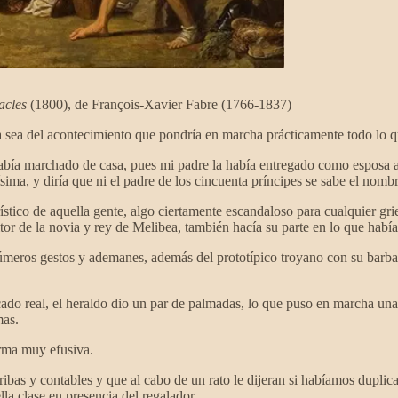
acles
(1800), de François-Xavier Fabre (1766-1837)
a sea del acontecimiento que pondría en marcha prácticamente todo lo q
 marchado de casa, pues mi padre la había entregado como esposa a uno
ísima, y diría que ni el padre de los cincuenta príncipes se sabe el nomb
ístico de aquella gente, algo ciertamente escandaloso para cualquier gri
or de la novia y rey de Melibea, también hacía su parte en lo que habí
úmeros gestos y ademanes, además del prototípico troyano con su barba 
ficado real, el heraldo dio un par de palmadas, lo que puso en marcha u
mas.
orma muy efusiva.
ribas y contables y que al cabo de un rato le dijeran si habíamos duplic
lla clase en presencia del regalador.