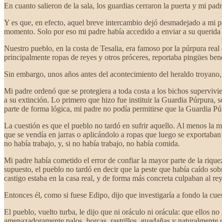
En cuanto salieron de la sala, los guardias cerraron la puerta y mi pa
Y es que, en efecto, aquel breve intercambio dejó desmadejado a mi p
momento. Solo por eso mi padre había accedido a enviar a su querida hi
Nuestro pueblo, en la costa de Tesalia, era famoso por la púrpura real
principalmente ropas de reyes y otros próceres, reportaba pingües bene
Sin embargo, unos años antes del acontecimiento del heraldo troyano,
Mi padre ordenó que se protegiera a toda costa a los bichos supervivi
a su extinción. Lo primero que hizo fue instituir la Guardia Púrpura,
parte de forma lógica, mi padre no podía permitirse que la Guardia Púr
La cuestión es que el pueblo no tardó en sufrir aquello. Al menos la 
que se vendía en jarras o aplicándolo a ropas que luego se exportaban
no había trabajo, y, si no había trabajo, no había comida.
Mi padre había cometido el error de confiar la mayor parte de la riqu
supuesto, el pueblo no tardó en decir que la peste que había caído sob
castigo estaba en la casa real, y de forma más concreta culpaban al re
Entonces él, como si fuese Edipo, dijo que investigaría a fondo la cue
El pueblo, vuelto turba, le dijo que ni oráculo ni orácula: que ellos n
amenazadoramente palos, horcas, rastrillos, guadañas y naturalmente o