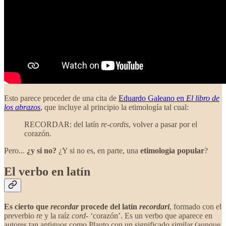
Esto parece proceder de una cita de
Eduardo Galeano en
El libro de
los abrazos
, que incluye al principio la etimología tal cual:
RECORDAR: del latín
re-cordis
, volver a pasar por el
corazón.
Pero...
¿y si no?
¿Y si no es, en parte, una
etimología popular
?
El verbo en latín
Es cierto que
recordar
procede del latín
recordari
, formado con el
preverbio
re
y la raíz
cord‑
‘corazón’. Es un verbo que aparece en
autores tan antiguos como Plauto con un significado similar (aunque