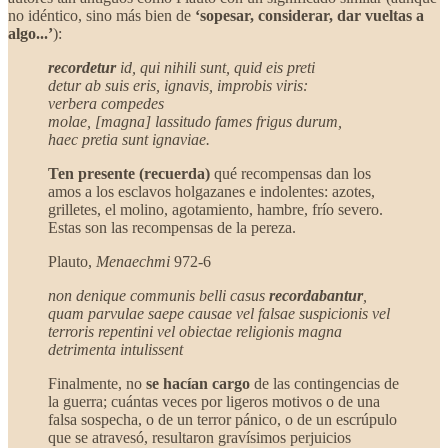
no idéntico, sino más bien de
‘sopesar, considerar, dar vueltas a
algo...’
):
recordetur
id, qui nihili sunt, quid eis preti
detur ab suis eris, ignavis, improbis viris:
verbera compedes
molae, [magna] lassitudo fames frigus durum,
haec pretia sunt ignaviae.
Ten presente (recuerda)
qué recompensas dan los
amos a los esclavos holgazanes e indolentes: azotes,
grilletes, el molino, agotamiento, hambre, frío severo.
Estas son las recompensas de la pereza.
Plauto,
Menaechmi
972-6
non denique communis belli casus
recordabantur
,
quam parvulae saepe causae vel falsae suspicionis vel
terroris repentini vel obiectae religionis magna
detrimenta intulissent
Finalmente, no
se hacían cargo
de las contingencias de
la guerra; cuántas veces por ligeros motivos o de una
falsa sospecha, o de un terror pánico, o de un escrúpulo
que se atravesó, resultaron gravísimos perjuicios