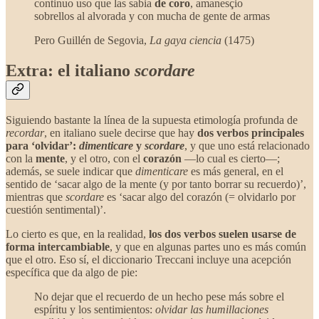
continuo uso que las sabia
de coro
, amanesçio
sobrellos al alvorada y con mucha de gente de armas
Pero Guillén de Segovia,
La gaya ciencia
(1475)
Extra: el italiano
scordare
Siguiendo bastante la línea de la supuesta etimología profunda de
recordar
, en italiano suele decirse que hay
dos verbos principales
para ‘olvidar’:
dimenticare
y
scordare
, y que uno está relacionado
con la
mente
, y el otro, con el
corazón
—lo cual es cierto—;
además, se suele indicar que
dimenticare
es más general, en el
sentido de ‘sacar algo de la mente (y por tanto borrar su recuerdo)’,
mientras que
scordare
es ‘sacar algo del corazón (= olvidarlo por
cuestión sentimental)’.
Lo cierto es que, en la realidad,
los dos verbos suelen usarse de
forma intercambiable
, y que en algunas partes uno es más común
que el otro. Eso sí, el diccionario Treccani incluye una acepción
específica que da algo de pie:
No dejar que el recuerdo de un hecho pese más sobre el
espíritu y los sentimientos:
olvidar las humillaciones