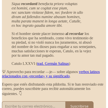
Siqua
recordanti
benefacta priora voluptas
est homini, cum se cogitat esse pium,
nec sanctam violasse fidem, nec foedere in ullo
divum ad fallendos numine abusum homines,
multa parata manent in longa aetate, Catulle,
ex hoc ingrato gaudia amore tibi.
Si el hombre siente placer inmenso
al recordar
los
beneficios que ha sembrado, como vivo testimonio de
su piedad, si no violó nunca los juramentos, ni abusó
del nombre de los dioses para engañar a sus semejantes,
muchas satisfacciones te esperan, Catulo, en la vejez
por tu amor tan mal pagado.
Catulo LXXVI (
trad. Germán Salinas
)
💡 Aprovecho para recordar —je— sobre algunos
verbos latinos
relacionados con «recordar» y su significado
.
Espero que estés disfrutando esta pildorita. Si te han reenviado este
correo, puedes suscribirte para recibir automáticamente los
siguientes. 👇
Suscribirse