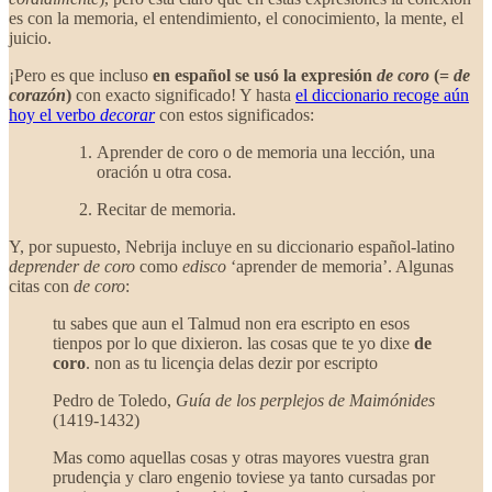
es con la memoria, el entendimiento, el conocimiento, la mente, el
juicio.
¡Pero es que incluso
en español se usó la expresión
de coro
(=
de
corazón
)
con exacto significado! Y hasta
el diccionario recoge aún
hoy el verbo
decorar
con estos significados:
Aprender de coro o de memoria una lección, una
oración u otra cosa.
Recitar de memoria.
Y, por supuesto, Nebrija incluye en su diccionario español-latino
deprender de coro
como
edisco
‘aprender de memoria’. Algunas
citas con
de coro
:
tu sabes que aun el Talmud non era escripto en esos
tienpos por lo que dixieron. las cosas que te yo dixe
de
coro
. non as tu licençia delas dezir por escripto
Pedro de Toledo,
Guía de los perplejos de Maimónides
(1419-1432)
Mas como aquellas cosas y otras mayores vuestra gran
prudençia y claro engenio toviese ya tanto cursadas por