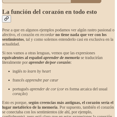
La función del corazón en todo esto
Pese a que en algunos ejemplos podamos ver algún rastro pasional o
afectivo, el corazón en
recordar
no tiene nada que ver con los
sentimientos
, tal y como solemos entenderlo casi en exclusiva en la
actualidad.
Si nos vamos a otras lenguas, vemos que las expresiones
equivalentes al español
aprender de memoria
se traducirían
literalmente por
aprender de/por corazón
:
inglés
to learn by heart
francés
apprendre par cœur
portugués
aprender de cor
(
cor
es forma arcaica del usual
coração
)
Esto es porque,
según creencias más antiguas, el corazón sería el
lugar metafórico de la memoria
. Por supuesto, también el corazón
se conectaba con los sentimientos (de ahí, por ejemplo,
cordialmente
), pero está claro que en estas expresiones la conexión