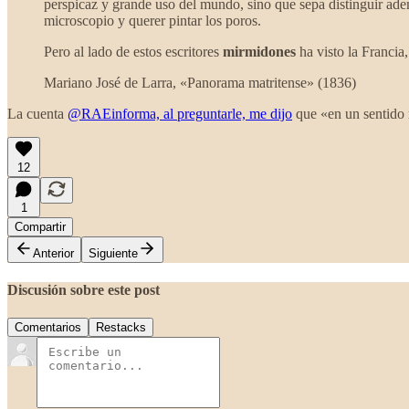
perspicaz y grande uso del mundo, sino que sepa distinguir adem
microscopio y querer pintar los poros.
Pero al lado de estos escritores
mirmidones
ha visto la Francia
Mariano José de Larra, «Panorama matritense» (1836)
La cuenta
@RAEinforma, al preguntarle, me dijo
que «en un sentido m
12
1
Compartir
Anterior
Siguiente
Discusión sobre este post
Comentarios
Restacks