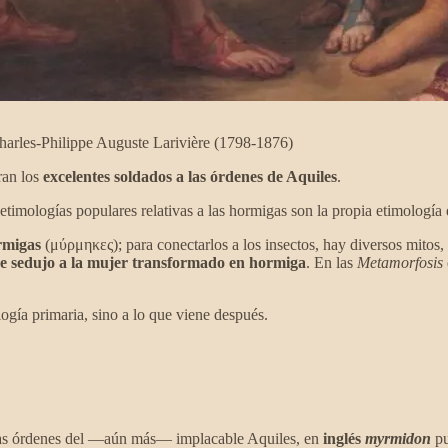
Charles-Philippe Auguste Larivière (1798-1876)
ran los
excelentes soldados a las órdenes de Aquiles
.
 etimologías populares relativas a las hormigas son la propia etimología d
rmigas
(μύρμηκες); para conectarlos a los insectos, hay diversos mito
e sedujo a la mujer transformado en hormiga
. En las
Metamorfosis
ogía primaria, sino a lo que viene después.
las órdenes del —aún más— implacable Aquiles, en
inglés
myrmidon
pu