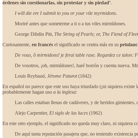
órdenes sin cuestionarlas, sin protestar y sin piedad’
.
I will die ere I submit to you or your vile myrmidons.
Moriré antes que someterme a ti o a tus viles mirmídones.
George Dibdin Pitt,
The String of Pearls; or, The Fiend of Fleet
Curiosamente,
en francés
el significado se centra más en su
petulanci
De vous, ô mirmidons! je ferai table rase. Regardez ce talon: F
De vosotros, ¡oh, mirmídones!, haré borrón y cuenta nueva. Mir
Louis Reybaud,
Jérome Paturot
(1842)
En español no parece que este uso haya triunfado (¡ni siquiera existe 
probablemente hagan uso
a la inglesa
:
Las calles estaban llenas de cadáveres, y de heridos gimientes,
Alejo Carpentier,
El siglo de las luces
(1962)
En este otro ejemplo, el significado no queda muy claro, ni siquiera 
De aquí tanta reputación pasajera que, no teniendo existencia pr