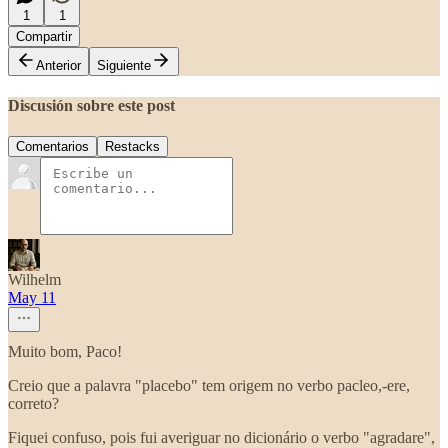
1
1
Compartir
Anterior
Siguiente
Discusión sobre este post
Comentarios
Restacks
Wilhelm
May 11
Muito bom, Paco!
Creio que a palavra "placebo" tem origem no verbo pacleo,-ere,
correto?
Fiquei confuso, pois fui averiguar no dicionário o verbo "agradare",