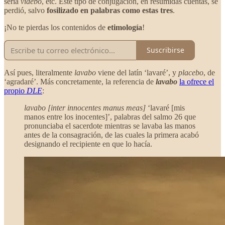
sería
videbo
, etc. Este tipo de conjugación, en resumidas cuentas, se
perdió, salvo
fosilizado en palabras como estas tres
.
¡No te pierdas los contenidos de
etimología
!
Suscribirse
Así pues, literalmente
lavabo
viene del latín ‘lavaré’, y
placebo
, de
‘agradaré’. Más concretamente, la referencia de
lavabo
la ofrece el
propio
DLE
:
lavabo [inter innocentes manus meas]
‘lavaré [mis
manos entre los inocentes]’, palabras del salmo 26 que
pronunciaba el sacerdote mientras se lavaba las manos
antes de la consagración, de las cuales la primera acabó
designando el recipiente en que lo hacía.