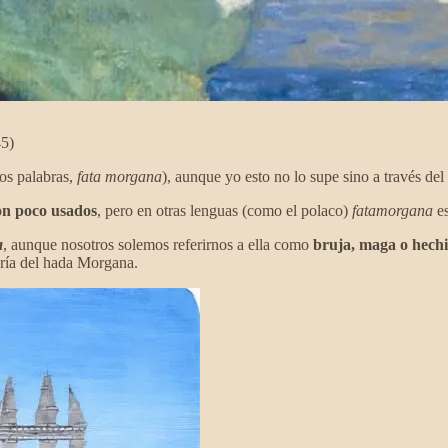
5)
os palabras,
fata morgana
), aunque yo esto no lo supe sino a través del
son poco usados
, pero en otras lenguas (como el polaco)
fatamorgana
es
a
, aunque nosotros solemos referirnos a ella como
bruja, maga o hech
ería del hada Morgana.