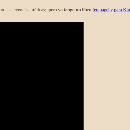
re las leyendas artúricas; ¡pero
yo tengo un libro
(
en papel
y
para Kin