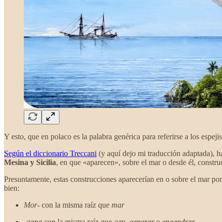
Y esto, que en polaco es la palabra genérica para referirse a los espej
Según el diccionario Treccani
(y aquí dejo mi traducción adaptada), 
Mesina y Sicilia
, en que «aparecen», sobre el mar o desde él, constru
Presuntamente, estas construcciones aparecerían en o sobre el mar 
bien:
Mor-
con la misma raíz que
mar
-gana
con la misma raíz que
gen
,
generar
o
engendrar