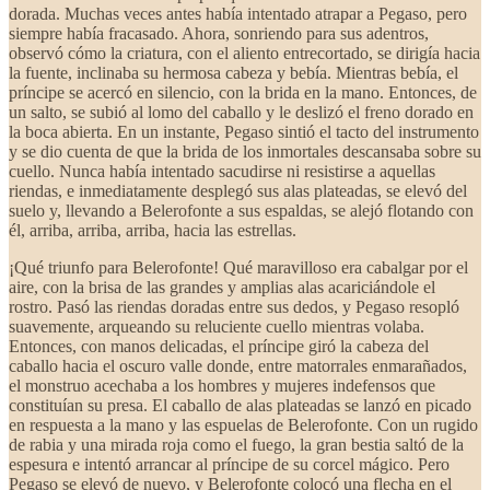
dorada. Muchas veces antes había intentado atrapar a Pegaso, pero
siempre había fracasado. Ahora, sonriendo para sus adentros,
observó cómo la criatura, con el aliento entrecortado, se dirigía hacia
la fuente, inclinaba su hermosa cabeza y bebía. Mientras bebía, el
príncipe se acercó en silencio, con la brida en la mano. Entonces, de
un salto, se subió al lomo del caballo y le deslizó el freno dorado en
la boca abierta. En un instante, Pegaso sintió el tacto del instrumento
y se dio cuenta de que la brida de los inmortales descansaba sobre su
cuello. Nunca había intentado sacudirse ni resistirse a aquellas
riendas, e inmediatamente desplegó sus alas plateadas, se elevó del
suelo y, llevando a Belerofonte a sus espaldas, se alejó flotando con
él, arriba, arriba, arriba, hacia las estrellas.
¡Qué triunfo para Belerofonte! Qué maravilloso era cabalgar por el
aire, con la brisa de las grandes y amplias alas acariciándole el
rostro. Pasó las riendas doradas entre sus dedos, y Pegaso resopló
suavemente, arqueando su reluciente cuello mientras volaba.
Entonces, con manos delicadas, el príncipe giró la cabeza del
caballo hacia el oscuro valle donde, entre matorrales enmarañados,
el monstruo acechaba a los hombres y mujeres indefensos que
constituían su presa. El caballo de alas plateadas se lanzó en picado
en respuesta a la mano y las espuelas de Belerofonte. Con un rugido
de rabia y una mirada roja como el fuego, la gran bestia saltó de la
espesura e intentó arrancar al príncipe de su corcel mágico. Pero
Pegaso se elevó de nuevo, y Belerofonte colocó una flecha en el