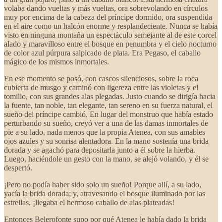
volaba dando vueltas y más vueltas, ora sobrevolando en círculos
muy por encima de la cabeza del príncipe dormido, ora suspendida
en el aire como un halcón enorme y resplandeciente. Nunca se había
visto en ninguna montaña un espectáculo semejante al de este corcel
alado y maravilloso entre el bosque en penumbra y el cielo nocturno
de color azul púrpura salpicado de plata. Era Pegaso, el caballo
mágico de los mismos inmortales.
En ese momento se posó, con cascos silenciosos, sobre la roca
cubierta de musgo y caminó con ligereza entre las violetas y el
tomillo, con sus grandes alas plegadas. Justo cuando se dirigía hacia
la fuente, tan noble, tan elegante, tan sereno en su fuerza natural, el
sueño del príncipe cambió. En lugar del monstruo que había estado
perturbando su sueño, creyó ver a una de las damas inmortales de
pie a su lado, nada menos que la propia Atenea, con sus amables
ojos azules y su sonrisa alentadora. En la mano sostenía una brida
dorada y se agachó para depositarla junto a él sobre la hierba.
Luego, haciéndole un gesto con la mano, se alejó volando, y él se
despertó.
¡Pero no podía haber sido solo un sueño! Porque allí, a su lado,
yacía la brida dorada; y, atravesando el bosque iluminado por las
estrellas, ¡llegaba el hermoso caballo de alas plateadas!
Entonces Belerofonte supo por qué Atenea le había dado la brida