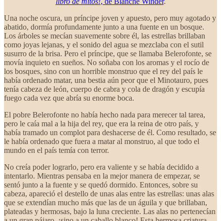
libro de mitos!
, de Blanche Winder
.
Una noche oscura, un príncipe joven y apuesto, pero muy agotado y
abatido, dormía profundamente junto a una fuente en un bosque.
Los árboles se mecían suavemente sobre él, las estrellas brillaban
como joyas lejanas, y el sonido del agua se mezclaba con el sutil
susurro de la brisa. Pero el príncipe, que se llamaba Belerofonte, se
movía inquieto en sueños. No soñaba con los aromas y el rocío de
los bosques, sino con un horrible monstruo que el rey del país le
había ordenado matar, una bestia aún peor que el Minotauro, pues
tenía cabeza de león, cuerpo de cabra y cola de dragón y escupía
fuego cada vez que abría su enorme boca.
El pobre Belerofonte no había hecho nada para merecer tal tarea,
pero le caía mal a la hija del rey, que era la reina de otro país, y
había tramado un complot para deshacerse de él. Como resultado, se
le había ordenado que fuera a matar al monstruo, al que todo el
mundo en el país temía con terror.
No creía poder lograrlo, pero era valiente y se había decidido a
intentarlo. Mientras pensaba en la mejor manera de empezar, se
sentó junto a la fuente y se quedó dormido. Entonces, sobre su
cabeza, apareció el destello de unas alas entre las estrellas: unas alas
que se extendían mucho más que las de un águila y que brillaban,
plateadas y hermosas, bajo la luna creciente. Las alas no pertenecían
a un gran pájaro, ¡sino a un caballo blanco! Esta hermosa criatura