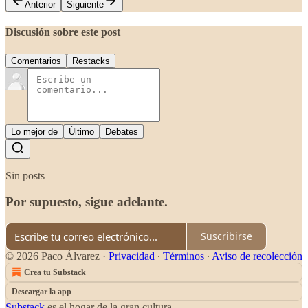
Anterior
Siguiente
Discusión sobre este post
Comentarios
Restacks
Lo mejor de
Último
Debates
Sin posts
Por supuesto, sigue adelante.
Suscribirse
© 2026 Paco Álvarez
·
Privacidad
∙
Términos
∙
Aviso de recolección
Crea tu Substack
Descargar la app
Substack
es el hogar de la gran cultura