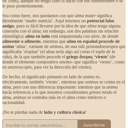
en 1088), aunque no tengo claro si nació con ese sobrenombre o se
le puso posteriormente.
Sea como fuere, nos quedamos con que
alma mater
significa
literalmente ‘madre nutricia’. Aquí tenemos un
potencial falso
amigo
, pues es fácil llevarse por la idea de que
alma
tenga alguna
conexión con el alma; sin embargo, son dos palabras sin relación
etimológica:
alma
en latín
está emparentada con
alere
, de donde
alimentar
o
alimento
, mientras que
alma
en español procede de
anima
‘alma’, variante de
animus
, de una raíz protoindoeuropea que
significaba ‘respirar’ (el alma sería algo así como
el soplo de la
vida
), de la que también procede el
griego ἄνεμος ‘viento’
(de
donde el elemento compositivo
anemo‑
que significa ‘viento’, como
en
anemoscopio
, para ver la dirección del viento).
De hecho, el significado primario en latín de
anima
es,
efectivamente, también ‘viento’, mientras que
animus
se centra en el
alma, pero con una diferencia importante: mientras que la
anima
hacía referencia a lo que nosotros consideramos
grosso modo
el
alma,
animus
se centraba más en el alma como intelecto o
racionalidad.
¡No te pierdas nada de
latín y cultura clásica
!
Suscribirse